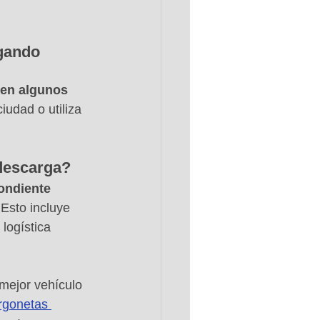
gando 
 en algunos 
iudad o utiliza 
 descarga?
ondiente 
 Esto incluye 
logística 
mejor vehículo 
urgonetas 