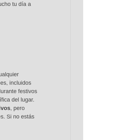
ucho tu día a 
alquier 
s, incluidos 
urante festivos 
fica del lugar.
ivos
, pero 
s. Si no estás 