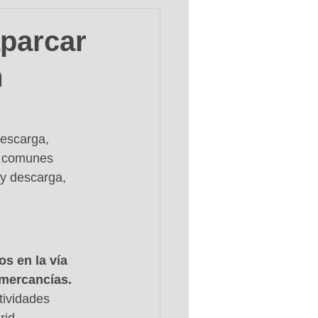
aparcar
n
escarga, 
s comunes 
 y descarga, 
s en la vía 
 mercancías.
tividades 