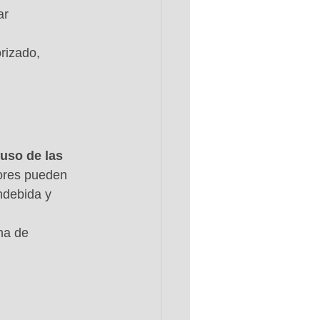
ar 
rizado, 
 uso de las 
tores pueden 
ndebida y 
na de 