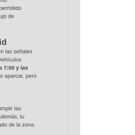
rid.
permitido 
ujo de 
id
n las señales 
vehículos 
s 7:00 y las 
o aparcar, pero 
mplir las 
demás, tu 
ado de la zona.