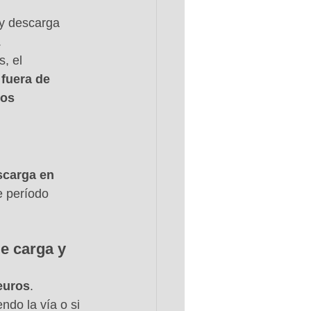
 y descarga 
 
, el 
 fuera de 
los 
scarga en 
e período 
e carga y 
euros
. 
ndo la vía o si 