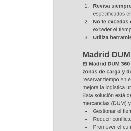
Revisa siempre
especificados en
No te excedas 
exceder el tiem
Utiliza herram
Madrid DUM
El Madrid DUM 360 e
zonas de carga y d
reservar tiempo en e
mejora la logística u
Esta solución está d
mercancías (DUM) y 
Gestionar el tie
Reducir conflict
Promover el cum