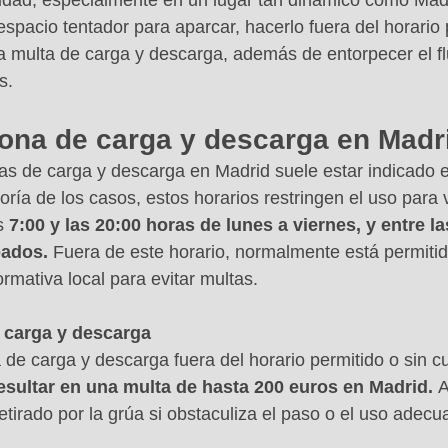
udad, especialmente en un lugar tan dinámico como Mad
pacio tentador para aparcar, hacerlo fuera del horario 
 multa de carga y descarga, además de entorpecer el fl
s.
zona de carga y descarga en Madr
nas de carga y descarga en Madrid suele estar indicado e
oría de los casos, estos horarios restringen el uso para 
s 
7:00 y las 20:00 horas de lunes a viernes, y entre la
bados. 
Fuera de este horario, normalmente está permitid
ormativa local para evitar multas.
 carga y descarga
de carga y descarga fuera del horario permitido o sin cu
esultar en una multa de hasta 200 euros en Madrid. 
A
etirado por la grúa si obstaculiza el paso o el uso adecu