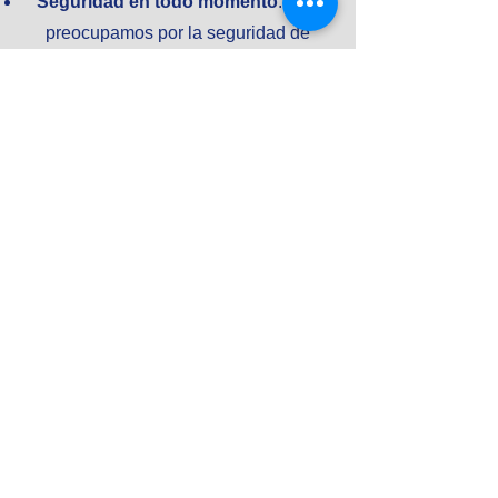
Seguridad en todo momento
: Nos
preocupamos por la seguridad de
nuestros clientes.
Nuestros vehículos
están revisados mecánicamente,
con todos los mantenimientos
realizados.
Ofrecemos la posibilidad
de contratar un seguro a todo riesgo
para que conduzcas con la mayor
tranquilidad posible.
Tarifas personalizadas:
Ofrecemos
una
amplia variedad de tarifas según
el periodo de alquiler y kilometraje
a
realizar, como siempre al mejor precio.
Nuestro principal cometido es
ofrecer
las mejores soluciones a todos