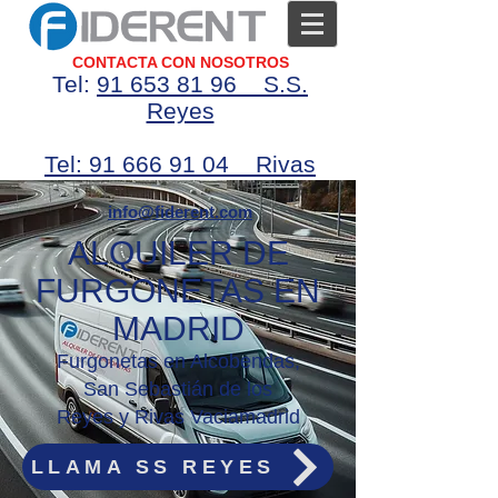
CONTACTA CON NOSOTROS
Tel:
91 65
3 81 96
S.S.
Reyes
Tel:
91 666 91 04
Rivas
info@fiderent.com
ALQUILER DE
FURGONETAS EN
MADRID
Furgonetas en Alcobendas,
San Sebastián de los
Reyes y Rivas Vaciamadrid
LLAMA SS REYES